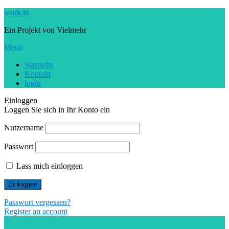
Zum
work:in
Inhalt
Ein Projekt von Vielmehr
springen
Menü
Startseite
Kontakt
login
Einloggen
Loggen Sie sich in Ihr Konto ein
Nutzername
Passwort
Lass mich einloggen
Passwort vergessen?
Register an account